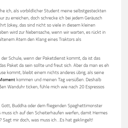
he ich, als vorbildlicher Student meine selbstgesteckten
usur zu erreichen, doch schrecke ich bei jedem Geräusch
rt (okey, das sind nicht so viele in diesem kleinen
eben wird zur Nebensache, wenn wir warten, es rückt in
altenem Atem den Klang eines Traktors als
n der Schule, wenn der Paketdienst kommt, da ist das
das Paket da sein sollte und freut sich. Aber da man es eh
e kommt, bleibt einem nichts anderes übrig, als seine
 Moment
kommen und meinen Tag versüßen. Deshalb
oßen Wanduhr ticken, fühle mich wie nach 20 Espressos
mit Gott, Buddha oder dem fliegenden Spaghettimonster
 muss ich auf den Scheiterhaufen werfen, damit Hermes
? Sagt mir doch, was muss ich…Es hat geklingelt!