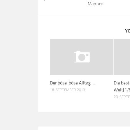
Männer
YO
Der böse, böse Alltag,….
Die bes
Welt[1/
16. SEPTEMBER 2013
28. SEPT