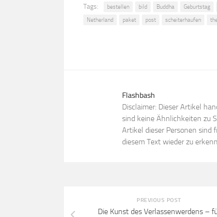
Tags:
bestellen
bild
Buddha
Geburtstag
Netherland
paket
post
scheiterhaufen
th
Flashbash
Disclaimer: Dieser Artikel ha
sind keine Ähnlichkeiten zu
Artikel dieser Personen sind f
diesem Text wieder zu erkenn
PREVIOUS POST
Die Kunst des Verlassenwerdens – fü