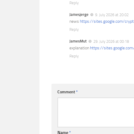
Reply
Jamesjerge
9. July 2026 at 20:02
news
https://sites.google.com/crypt
Reply
JamesMut
29. July 2026 at 00:18
explanation
https://sites.google.com
Reply
Comment
*
Name
*