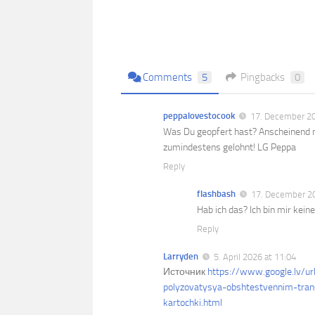
Comments
5
Pingbacks
0
peppalovestocook
17. December 20
Was Du geopfert hast? Anscheinend 
zumindestens gelohnt! LG Peppa
Reply
flashbash
17. December 20
Hab ich das? Ich bin mir kei
Reply
Larryden
5. April 2026 at 11:04
Источник
https://www.google.lv/ur
polyzovatysya-obshtestvennim-trans
kartochki.html