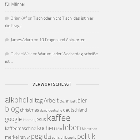
für Männer
BrianKAf
on
Tisch oder nicht Tisch, das ist hier
die Frage!
JamesAdurb
on
10 Fragen und Antworten
DichaelWek
on
Warum jeder Wochentag scheiße
ist…
VERWORTSCHLAGT
alkohol
alltag
Arbeit
bier
bahn
bett
blog
christmas
deutschland
david
deutsche
kaffee
google
jesus
internet
leben
kuchen
kaffeemaschine
köln
Menschen
pegida
politik
merkel
NSA
of
penis
philosophy