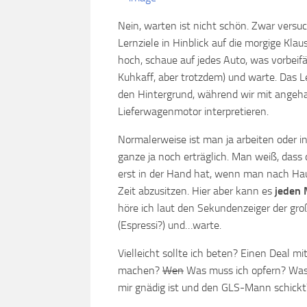
Nein, warten ist nicht schön. Zwar versuc
Lernziele in Hinblick auf die morgige Kla
hoch, schaue auf jedes Auto, was vorbeifäh
Kuhkaff, aber trotzdem) und warte. Das L
den Hintergrund, während wir mit angeh
Lieferwagenmotor interpretieren.
Normalerweise ist man ja arbeiten oder i
ganze ja noch erträglich. Man weiß, dass 
erst in der Hand hat, wenn man nach Haus
Zeit abzusitzen. Hier aber kann es
jeden
höre ich laut den Sekundenzeiger der gr
(Espressi?) und…warte.
Vielleicht sollte ich beten? Einen Deal 
machen?
Wen
Was muss ich opfern? Was
mir gnädig ist und den GLS-Mann schickt