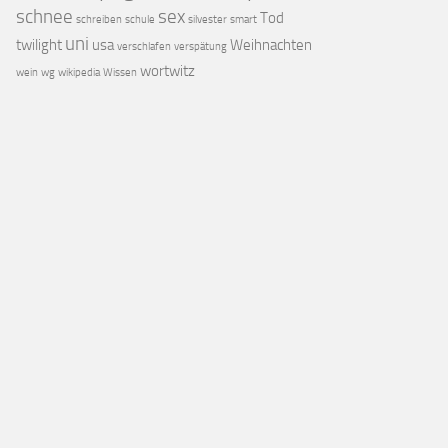
schnee
sex
Tod
schreiben
schule
silvester
smart
uni
twilight
usa
Weihnachten
verschlafen
verspätung
wortwitz
wein
wg
wikipedia
Wissen