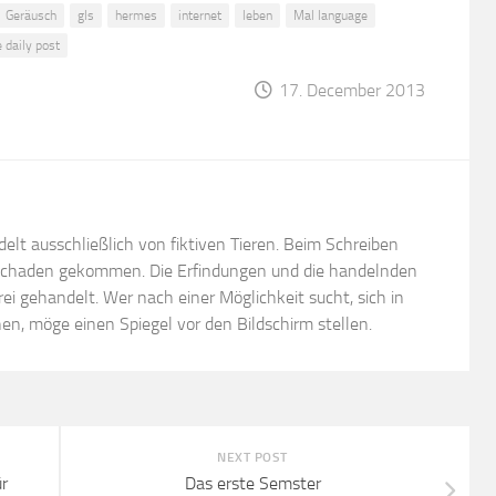
Geräusch
gls
hermes
internet
leben
Mal language
e daily post
17. December 2013
ndelt ausschließlich von fiktiven Tieren. Beim Schreiben
 Schaden gekommen. Die Erfindungen und die handelnden
rei gehandelt. Wer nach einer Möglichkeit sucht, sich in
en, möge einen Spiegel vor den Bildschirm stellen.
NEXT POST
r
Das erste Semster