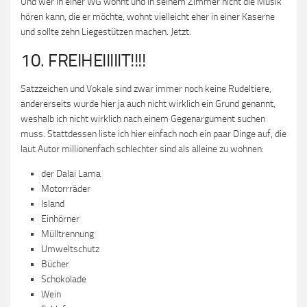
Und wer in einer WG wohnt und in seinem Zimmer nicht die Musik
hören kann, die er möchte, wohnt vielleicht eher in einer Kaserne
und sollte zehn Liegestützen machen. Jetzt.
10. FREIHEIIIIIT!!!!
Satzzeichen und Vokale sind zwar immer noch keine Rudeltiere,
andererseits wurde hier ja auch nicht wirklich ein Grund genannt,
weshalb ich nicht wirklich nach einem Gegenargument suchen
muss. Stattdessen liste ich hier einfach noch ein paar Dinge auf, die
laut Autor millionenfach schlechter sind als alleine zu wohnen:
der Dalai Lama
Motorrräder
Island
Einhörner
Mülltrennung
Umweltschutz
Bücher
Schokolade
Wein