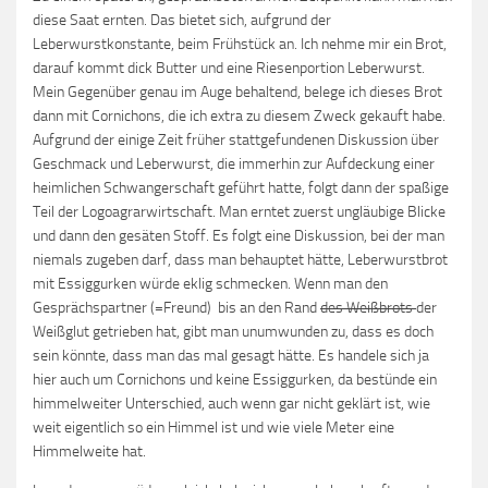
diese Saat ernten. Das bietet sich, aufgrund der
Leberwurstkonstante, beim Frühstück an. Ich nehme mir ein Brot,
darauf kommt dick Butter und eine Riesenportion Leberwurst.
Mein Gegenüber genau im Auge behaltend, belege ich dieses Brot
dann mit Cornichons, die ich extra zu diesem Zweck gekauft habe.
Aufgrund der einige Zeit früher stattgefundenen Diskussion über
Geschmack und Leberwurst, die immerhin zur Aufdeckung einer
heimlichen Schwangerschaft geführt hatte, folgt dann der spaßige
Teil der Logoagrarwirtschaft. Man erntet zuerst ungläubige Blicke
und dann den gesäten Stoff. Es folgt eine Diskussion, bei der man
niemals zugeben darf, dass man behauptet hätte, Leberwurstbrot
mit Essiggurken würde eklig schmecken. Wenn man den
Gesprächspartner (=Freund) bis an den Rand
des Weißbrots
der
Weißglut getrieben hat, gibt man unumwunden zu, dass es doch
sein könnte, dass man das mal gesagt hätte. Es handele sich ja
hier auch um Cornichons und keine Essiggurken, da bestünde ein
himmelweiter Unterschied, auch wenn gar nicht geklärt ist, wie
weit eigentlich so ein Himmel ist und wie viele Meter eine
Himmelweite hat.