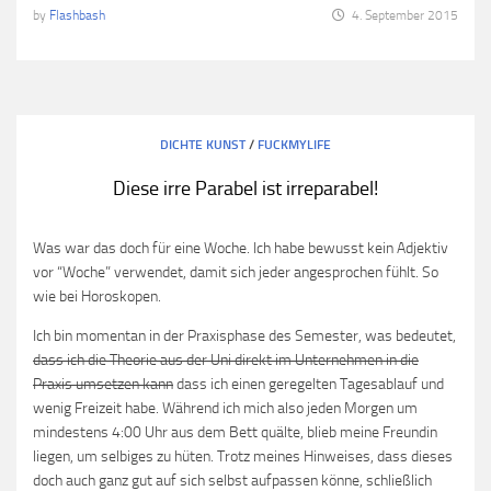
by
Flashbash
4. September 2015
DICHTE KUNST
/
FUCKMYLIFE
Diese irre Parabel ist irreparabel!
Was war das doch für eine Woche. Ich habe bewusst kein Adjektiv
vor “Woche” verwendet, damit sich jeder angesprochen fühlt. So
wie bei Horoskopen.
Ich bin momentan in der Praxisphase des Semester, was bedeutet,
dass ich die Theorie aus der Uni direkt im Unternehmen in die
Praxis umsetzen kann
dass ich einen geregelten Tagesablauf und
wenig Freizeit habe. Während ich mich also jeden Morgen um
mindestens 4:00 Uhr aus dem Bett quälte, blieb meine Freundin
liegen, um selbiges zu hüten. Trotz meines Hinweises, dass dieses
doch auch ganz gut auf sich selbst aufpassen könne, schließlich