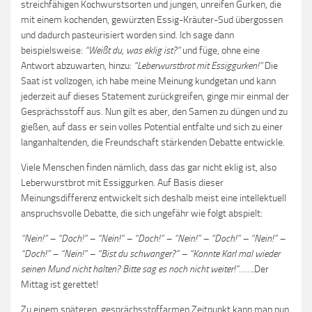
streichfähigen Kochwurstsorten und jungen, unreifen Gurken, die
mit einem kochenden, gewürzten Essig-Kräuter-Sud übergossen
und dadurch pasteurisiert worden sind. Ich sage dann
beispielsweise:
“Weißt du, was eklig ist?”
und füge, ohne eine
Antwort abzuwarten, hinzu:
“Leberwurstbrot mit Essiggurken!”
Die
Saat ist vollzogen, ich habe meine Meinung kundgetan und kann
jederzeit auf dieses Statement zurückgreifen, ginge mir einmal der
Gesprächsstoff aus. Nun gilt es aber, den Samen zu düngen und zu
gießen, auf dass er sein volles Potential entfalte und sich zu einer
langanhaltenden, die Freundschaft stärkenden Debatte entwickle.
Viele Menschen finden nämlich, dass das gar nicht eklig ist, also
Leberwurstbrot mit Essiggurken. Auf Basis dieser
Meinungsdifferenz entwickelt sich deshalb meist eine intellektuell
anspruchsvolle Debatte, die sich ungefähr wie folgt abspielt:
“Nein!” – “Doch!” – “Nein!” – “Doch!” – “Nein!” – “Doch!” – “Nein!” –
“Doch!” – “Nein!” – “Bist du schwanger?” – “Konnte Karl mal wieder
seinen Mund nicht halten? Bitte sag es noch nicht weiter!”……..
Der
Mittag ist gerettet!
Zu einem späteren, gesprächsstoffarmen Zeitpunkt kann man nun