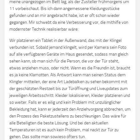
meine unangezogen im Bett lag, als der Zusteller frühmorgens um
11 vorbeischaut. Bis ich dann angemessene Kleidungsstücke
gefunden und an mir angebracht habe, ist er oft schon wieder
gegangen. Mir schwebt da eine Verbesserung vor, die mithilfe von
modernster Technik realisierbar wäre:
Wir platzieren ein Tablet in der Außenwand, das mit der Klingel
verbunden ist. Sobald jemand klingelt, wird per Kamera sein Foto
auf alle verfügbaren Geräte im Haus gesendet, sodass man gleich
sehen kann, ob man sich für die Person, die vor der Tür steht,
etwas anziehen muss, oder nicht. Wenn es die Freundin ist, braucht
es ja keine Klamotten. Als Antwort kann man seinen Status dem
Klingler mitteilen, der eine Art Ladebalken zu sehen bekommt mit
der geschätzten Restzeit bis zur Türöffnung und Liveupdates zum
jeweiligen Arbeitsschritt: Kleider lokalisieren, Kleider platzieren und
so weiter. Falls er es eilig und kein Problem mit unzulänglicher
Bekleidung hat, kann er jederzeit den Anziehvorgang abbrechen, um
den Prozess des Paketzustellens zu beschleunigen. Das wäre für
alle Beteiligten die beste Lösung. Und bei den aktuellen
Temperaturen ist es auch kein Problem, mal nackt zur Tür zu
gehen. Das sollte man sowieso öfters tun.