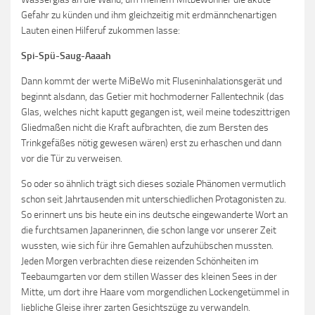
Gefahr zu künden und ihm gleichzeitig mit erdmännchenartigen
Lauten einen Hilferuf zukommen lasse:
Spi-Spü-Saug-Aaaah
Dann kommt der werte MiBeWo mit Fluseninhalationsgerät und
beginnt alsdann, das Getier mit hochmoderner Fallentechnik (das
Glas, welches nicht kaputt gegangen ist, weil meine todeszittrigen
Gliedmaßen nicht die Kraft aufbrachten, die zum Bersten des
Trinkgefäßes nötig gewesen wären) erst zu erhaschen und dann
vor die Tür zu verweisen.
So oder so ähnlich trägt sich dieses soziale Phänomen vermutlich
schon seit Jahrtausenden mit unterschiedlichen Protagonisten zu.
So erinnert uns bis heute ein ins deutsche eingewanderte Wort an
die furchtsamen Japanerinnen, die schon lange vor unserer Zeit
wussten, wie sich für ihre Gemahlen aufzuhübschen mussten.
Jeden Morgen verbrachten diese reizenden Schönheiten im
Teebaumgarten vor dem stillen Wasser des kleinen Sees in der
Mitte, um dort ihre Haare vom morgendlichen Lockengetümmel in
liebliche Gleise ihrer zarten Gesichtszüge zu verwandeln.