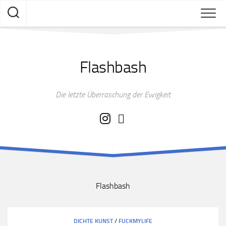
Skip
to
content
Flashbash
Die letzte Überraschung der Ewigkeit
Flashbash
DICHTE KUNST
/
FUCKMYLIFE