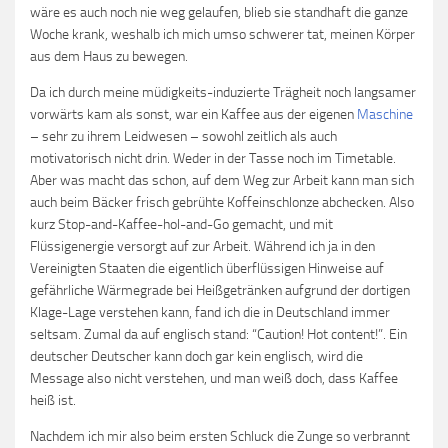
wäre es auch noch nie weg gelaufen, blieb sie standhaft die ganze
Woche krank, weshalb ich mich umso schwerer tat, meinen Körper
aus dem Haus zu bewegen.
Da ich durch meine müdigkeits-induzierte Trägheit noch langsamer
vorwärts kam als sonst, war ein Kaffee aus der eigenen
Maschine
– sehr zu ihrem Leidwesen – sowohl zeitlich als auch
motivatorisch nicht drin. Weder in der Tasse noch im Timetable.
Aber was macht das schon, auf dem Weg zur Arbeit kann man sich
auch beim Bäcker frisch gebrühte Koffeinschlonze abchecken. Also
kurz Stop-and-Kaffee-hol-and-Go gemacht, und mit
Flüssigenergie versorgt auf zur Arbeit. Während ich ja in den
Vereinigten Staaten die eigentlich überflüssigen Hinweise auf
gefährliche Wärmegrade bei Heißgetränken aufgrund der dortigen
Klage-Lage verstehen kann, fand ich die in Deutschland immer
seltsam. Zumal da auf englisch stand: “Caution! Hot content!”. Ein
deutscher Deutscher kann doch gar kein englisch, wird die
Message also nicht verstehen, und man weiß doch, dass Kaffee
heiß ist.
Nachdem ich mir also beim ersten Schluck die Zunge so verbrannt