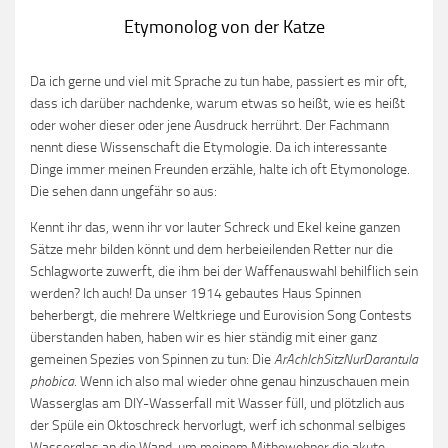
Etymonolog von der Katze
Da ich gerne und viel mit Sprache zu tun habe, passiert es mir oft,
dass ich darüber nachdenke, warum etwas so heißt, wie es heißt
oder woher dieser oder jene Ausdruck herrührt. Der Fachmann
nennt diese Wissenschaft die Etymologie. Da ich interessante
Dinge immer meinen Freunden erzähle, halte ich oft Etymonologe.
Die sehen dann ungefähr so aus:
Kennt ihr das, wenn ihr vor lauter Schreck und Ekel keine ganzen
Sätze mehr bilden könnt und dem herbeieilenden Retter nur die
Schlagworte zuwerft, die ihm bei der Waffenauswahl behilflich sein
werden? Ich auch! Da unser 1914 gebautes Haus Spinnen
beherbergt, die mehrere Weltkriege und Eurovision Song Contests
überstanden haben, haben wir es hier ständig mit einer ganz
gemeinen Spezies von Spinnen zu tun: Die
ArAchIchSitzNurDarantula
phobica
. Wenn ich also mal wieder ohne genau hinzuschauen mein
Wasserglas am DIY-Wasserfall mit Wasser füll, und plötzlich aus
der Spüle ein Oktoschreck hervorlugt, werf ich schonmal selbiges
Wasserglas an die Wand, um meinem Mitbewohner die akute