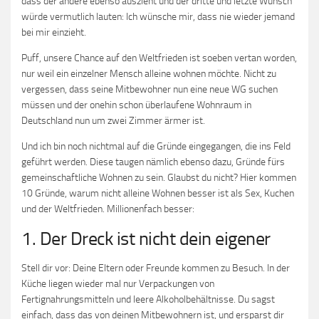
dass der andere ebenso auszieht und der dritte und letzte Wunsch
würde vermutlich lauten: Ich wünsche mir, dass nie wieder jemand
bei mir einzieht.
Puff, unsere Chance auf den Weltfrieden ist soeben vertan worden,
nur weil ein einzelner Mensch alleine wohnen möchte. Nicht zu
vergessen, dass seine Mitbewohner nun eine neue WG suchen
müssen und der onehin schon überlaufene Wohnraum in
Deutschland nun um zwei Zimmer ärmer ist.
Und ich bin noch nichtmal auf die Gründe eingegangen, die ins Feld
geführt werden. Diese taugen nämlich ebenso dazu, Gründe fürs
gemeinschaftliche Wohnen zu sein. Glaubst du nicht? Hier kommen
10 Gründe, warum nicht alleine Wohnen besser ist als Sex, Kuchen
und der Weltfrieden. Millionenfach besser:
1. Der Dreck ist nicht dein eigener
Stell dir vor: Deine Eltern oder Freunde kommen zu Besuch. In der
Küche liegen wieder mal nur Verpackungen von
Fertignahrungsmitteln und leere Alkoholbehältnisse. Du sagst
einfach, dass das von deinen Mitbewohnern ist, und ersparst dir