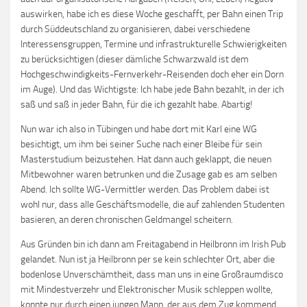
auswirken, habe ich es diese Woche geschafft, per Bahn einen Trip
durch Süddeutschland zu organisieren, dabei verschiedene
Interessensgruppen, Termine und infrastrukturelle Schwierigkeiten
zu berücksichtigen (dieser dämliche Schwarzwald ist dem
Hochgeschwindigkeits-Fernverkehr-Reisenden doch eher ein Dorn
im Auge). Und das Wichtigste: Ich habe jede Bahn bezahlt, in der ich
saß und saß in jeder Bahn, für die ich gezahlt habe. Abartig!
Nun war ich also in Tübingen und habe dort mit Karl eine WG
besichtigt, um ihm bei seiner Suche nach einer Bleibe für sein
Masterstudium beizustehen. Hat dann auch geklappt, die neuen
Mitbewohner waren betrunken und die Zusage gab es am selben
Abend. Ich sollte WG-Vermittler werden. Das Problem dabei ist
wohl nur, dass alle Geschäftsmodelle, die auf zahlenden Studenten
basieren, an deren chronischen Geldmangel scheitern.
Aus Gründen bin ich dann am Freitagabend in Heilbronn im Irish Pub
gelandet. Nun ist ja Heilbronn per se kein schlechter Ort, aber die
bodenlose Unverschämtheit, dass man uns in eine Großraumdisco
mit Mindestverzehr und Elektronischer Musik schleppen wollte,
konnte nur durch einen jungen Mann, der aus dem Zug kommend