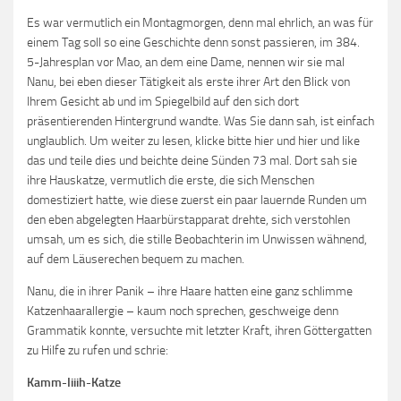
Es war vermutlich ein Montagmorgen, denn mal ehrlich, an was für
einem Tag soll so eine Geschichte denn sonst passieren, im 384.
5-Jahresplan vor Mao, an dem eine Dame, nennen wir sie mal
Nanu, bei eben dieser Tätigkeit als erste ihrer Art den Blick von
Ihrem Gesicht ab und im Spiegelbild auf den sich dort
präsentierenden Hintergrund wandte. Was Sie dann sah, ist einfach
unglaublich. Um weiter zu lesen, klicke bitte hier und hier und like
das und teile dies und beichte deine Sünden 73 mal. Dort sah sie
ihre Hauskatze, vermutlich die erste, die sich Menschen
domestiziert hatte, wie diese zuerst ein paar lauernde Runden um
den eben abgelegten Haarbürstapparat drehte, sich verstohlen
umsah, um es sich, die stille Beobachterin im Unwissen wähnend,
auf dem Läuserechen bequem zu machen.
Nanu, die in ihrer Panik – ihre Haare hatten eine ganz schlimme
Katzenhaarallergie – kaum noch sprechen, geschweige denn
Grammatik konnte, versuchte mit letzter Kraft, ihren Göttergatten
zu Hilfe zu rufen und schrie:
Kamm-Iiiih-Katze