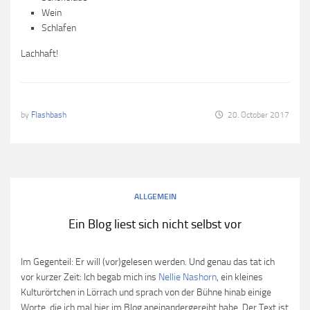
Wein
Schlafen
Lachhaft!
by
Flashbash
20. October 2017
ALLGEMEIN
Ein Blog liest sich nicht selbst vor
Im Gegenteil: Er will (vor)gelesen werden. Und genau das tat ich
vor kurzer Zeit: Ich begab mich ins
Nellie Nashorn
, ein kleines
Kulturörtchen in Lörrach und sprach von der Bühne hinab einige
Worte, die ich mal hier im Blog aneinandergereiht habe. Der Text ist