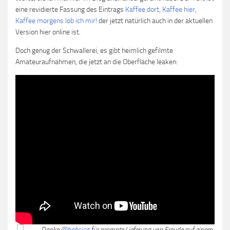
eine revidierte Fassung des Eintrags
Kaffee dort, Kaffee hier,
Kaffee morgens lob ich mir!
der jetzt natürlich auch in der aktuellen
Version hier online ist.
Doch genug der Schwallerei, es gibt heimlich gefilmte
Amateuraufnahmen, die jetzt an die Oberfläche leaken:
Danke
@babsicg
für prompte Lieferung von Freude auf einem