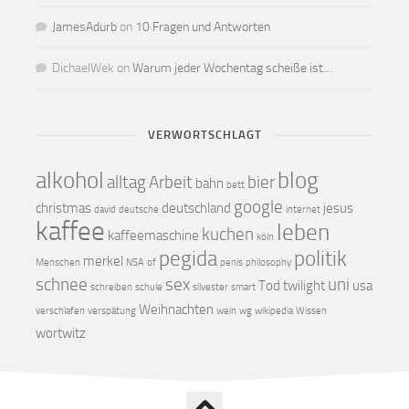
JamesAdurb
on
10 Fragen und Antworten
DichaelWek
on
Warum jeder Wochentag scheiße ist…
VERWORTSCHLAGT
alkohol
blog
alltag
Arbeit
bier
bahn
bett
google
christmas
deutschland
jesus
david
deutsche
internet
kaffee
leben
kuchen
kaffeemaschine
köln
pegida
politik
merkel
Menschen
NSA
of
penis
philosophy
schnee
sex
uni
Tod
twilight
usa
schreiben
schule
silvester
smart
Weihnachten
verschlafen
verspätung
wein
wg
wikipedia
Wissen
wortwitz