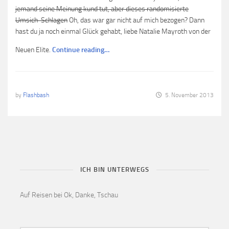
jemand seine Meinung kund tut, aber dieses randomisierte
Umsich-Schlagen
Oh, das war gar nicht auf mich bezogen? Dann
hast du ja noch einmal Glück gehabt, liebe Natalie Mayroth von der
Neuen Elite.
Continue reading…
by
Flashbash
5. November 2013
ICH BIN UNTERWEGS
Auf Reisen bei Ok, Danke, Tschau