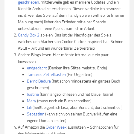
geschrieben
, mittlerweile gab es mehrere Updates und ein
Klon für Android ist erschienen. Diesen verlinke ich bewusst
nicht, wer das Spiel auf dem Handy spielen will, sollte (meiner
Meinung nach) lieber den Erfinder mit einer Spende
unterstützen – eine App ist nämlich in Arbeit.
Candy Box 2
spielen. Das ist der Nachfolger des Spiels,
welches den Macher von Cookie Clicker inspiriert hat. Schöne
ASCII – Art und ein wunderbarer Zeitvertreib
Andere Blogs lesen. Hier möchte ich mal auf ein paar
hinweisen:
endgedacht
(Denken Ihre Sätze meist zu Ende)
Tamaros Zettelkasten
(Ein Urgestein)
Bernd Badura
(hat schon mindestens ein ganzes Buch
geschrieben)
Justine
(kann angeblich lesen und hat blaue Haare)
Mary
(muss noch ein Buch schreiben)
Lili
(heißt eigentlich Lisa, aber Vorsicht, dort schneit es!)
Sebastian
(kann sich von seinen Buchverkäufen eine
eigene Domain leisten)
Auf Amazon die
Cyber Week
ausnutzen – Schnäppchen für
den Weihnachtskauf finden