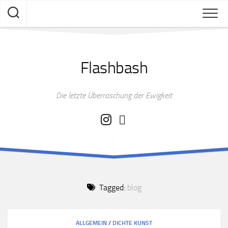
Skip
to
content
Flashbash
Die letzte Überraschung der Ewigkeit
Tagged:
blog
ALLGEMEIN
/
DICHTE KUNST