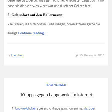
derjenige bist, der Schluss gemacht hat. Ansonsten zeigst du ihr so,
dass sie dir nie etwas wert war und du eh der Geilste bist.
2. Geh sofort auf den Ballermann:
Alle Frauen, die sich dort in Clubs wagen, hören extrem gerne die
einziga
Continue reading…
by
Flashbash
13. December 2013
FLASHVERWEIS
10 Tipps gegen Langeweile im Internet
Cookie-Clicker
spielen. Ich habe ja schon einmal
darüber