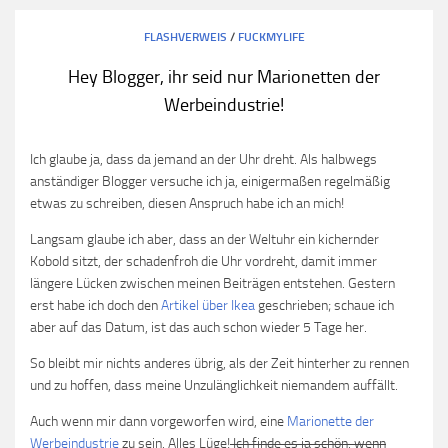
FLASHVERWEIS
/
FUCKMYLIFE
Hey Blogger, ihr seid nur Marionetten der
Werbeindustrie!
Ich glaube ja, dass da jemand an der Uhr dreht. Als halbwegs
anständiger Blogger versuche ich ja, einigermaßen regelmäßig
etwas zu schreiben, diesen Anspruch habe ich an mich!
Langsam glaube ich aber, dass an der Weltuhr ein kichernder
Kobold sitzt, der schadenfroh die Uhr vordreht, damit immer
längere Lücken zwischen meinen Beiträgen entstehen. Gestern
erst habe ich doch den
Artikel über Ikea
geschrieben; schaue ich
aber auf das Datum, ist das auch schon wieder 5 Tage her.
So bleibt mir nichts anderes übrig, als der Zeit hinterher zu rennen
und zu hoffen, dass meine Unzulänglichkeit niemandem auffällt.
Auch wenn mir dann vorgeworfen wird, eine
Marionette der
Werbeindustrie
zu sein. Alles Lüge!
Ich finde es ja schön, wenn