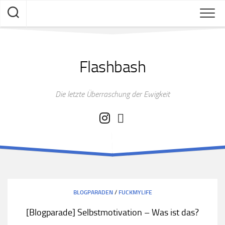
Skip
to
content
Flashbash
Die letzte Überraschung der Ewigkeit
BLOGPARADEN
/
FUCKMYLIFE
[Blogparade] Selbstmotivation – Was ist das?