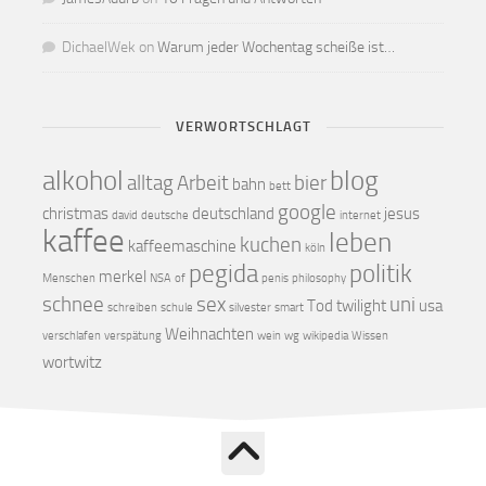
DichaelWek
on
Warum jeder Wochentag scheiße ist…
VERWORTSCHLAGT
alkohol
blog
alltag
Arbeit
bier
bahn
bett
google
christmas
deutschland
jesus
david
deutsche
internet
kaffee
leben
kuchen
kaffeemaschine
köln
pegida
politik
merkel
Menschen
NSA
of
penis
philosophy
schnee
sex
uni
Tod
twilight
usa
schreiben
schule
silvester
smart
Weihnachten
verschlafen
verspätung
wein
wg
wikipedia
Wissen
wortwitz