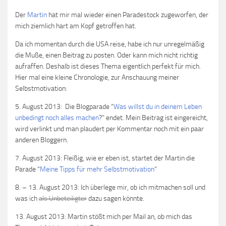
Der
Martin
hat mir mal wieder einen Paradestock zugeworfen, der
mich ziemlich hart am Kopf getroffen hat.
Da ich momentan durch die USA reise, habe ich nur unregelmäßig
die Muße, einen Beitrag zu posten. Oder kann mich nicht richtig
aufraffen. Deshalb ist dieses Thema eigentlich perfekt für mich.
Hier mal eine kleine Chronologie, zur Anschauung meiner
Selbstmotivation:
5. August 2013: Die Blogparade “
Was willst du in deinem Leben
unbedingt noch alles machen
?” endet. Mein Beitrag ist eingereicht,
wird verlinkt und man plaudert per Kommentar noch mit ein paar
anderen Bloggern.
7. August 2013: Fleißig, wie er eben ist, startet der Martin die
Parade “
Meine Tipps für mehr Selbstmotivation
”
8. – 13. August 2013: Ich überlege mir, ob ich mitmachen soll und
was ich
als Unbeteiligter
dazu sagen könnte.
13. August 2013: Martin stößt mich per Mail an, ob mich das