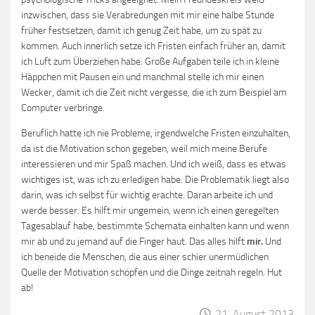
inzwischen, dass sie Verabredungen mit mir eine halbe Stunde
früher festsetzen, damit ich genug Zeit habe, um zu spät zu
kommen. Auch innerlich setze ich Fristen einfach früher an, damit
ich Luft zum Überziehen habe. Große Aufgaben teile ich in kleine
Häppchen mit Pausen ein und manchmal stelle ich mir einen
Wecker, damit ich die Zeit nicht vergesse, die ich zum Beispiel am
Computer verbringe.
Beruflich hatte ich nie Probleme, irgendwelche Fristen einzuhalten,
da ist die Motivation schon gegeben, weil mich meine Berufe
interessieren und mir Spaß machen. Und ich weiß, dass es etwas
wichtiges ist, was ich zu erledigen habe. Die Problematik liegt also
darin, was ich selbst für wichtig erachte. Daran arbeite ich und
werde besser. Es hilft mir ungemein, wenn ich einen geregelten
Tagesablauf habe, bestimmte Schemata einhalten kann und wenn
mir ab und zu jemand auf die Finger haut. Das alles hilft
mir.
Und
ich beneide die Menschen, die aus einer schier unermüdlichen
Quelle der Motivation schöpfen und die Dinge zeitnah regeln. Hut
ab!
21. August 2013