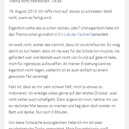
Thema nicht interessiert. Tut es.
19. August 2013: Ich raffe mich auf, etwas zu schreiben. Weiß
nicht, wann es fertig wird.
Eigentlich sollte das ja schon reichen, oder? Und eigentlich habe ich
das Thema schon gründlich in
Ein Lob der Faulheit
behandelt.
Ich weiß nicht, woher das kommt, dass ich so stinkfaul bin. Es mag
damit zu tun haben, dass ich nie was für die Schule tun musste, nie
gefordert war und deshalb auch nicht von Grund auf gelernt habe,
mich für irgendwas aufzuraffen. An meiner Erziehung kann es
eigentlich nicht liegen, vielleicht ist es auch einfach zu einem
gewissen Teil veranlagt.
Fakt ist, dass es mir sehr schwer fällt, mich zu etwas zu
motivieren. Ich erledige vieles gerne auf den letzten Drücker, was
nicht selten auch schiefgeht. Dann ärgere ich mich, nehme mir vor,
es nächstes Mal besser zu machen und lieg dann doch wieder im
Bett und denke:
Nur noch 5 Minuten…
Um diese Schwäche auszugleichen, habe ich mir ein paar
psychologische Tricks angeeignet. Mein Freundeskreis weiß