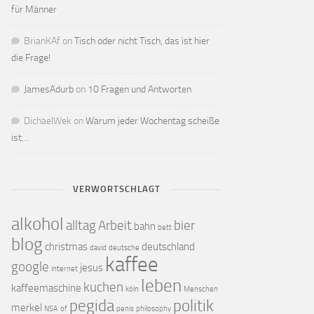
für Männer
BrianKAf
on
Tisch oder nicht Tisch, das ist hier
die Frage!
JamesAdurb
on
10 Fragen und Antworten
DichaelWek
on
Warum jeder Wochentag scheiße
ist…
VERWORTSCHLAGT
alkohol
alltag
Arbeit
bier
bahn
bett
blog
christmas
deutschland
david
deutsche
kaffee
google
jesus
internet
leben
kuchen
kaffeemaschine
köln
Menschen
pegida
politik
merkel
NSA
of
penis
philosophy