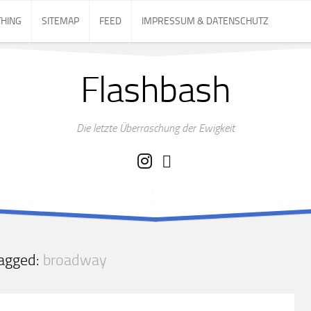
THING
SITEMAP
FEED
IMPRESSUM & DATENSCHUTZ
Flashbash
Die letzte Überraschung der Ewigkeit
agged:
broadway