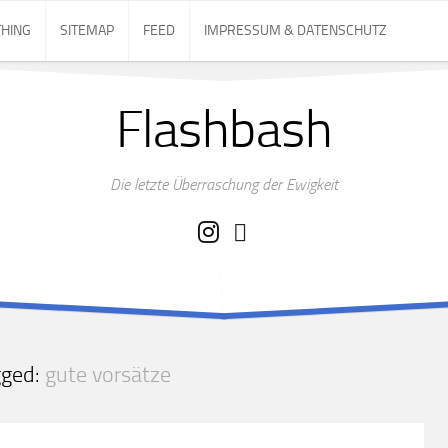
THING
SITEMAP
FEED
IMPRESSUM & DATENSCHUTZ
Flashbash
Die letzte Überraschung der Ewigkeit
gged:
gute vorsätze