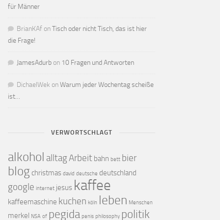
für Männer
BrianKAf
on
Tisch oder nicht Tisch, das ist hier
die Frage!
JamesAdurb
on
10 Fragen und Antworten
DichaelWek
on
Warum jeder Wochentag scheiße
ist…
VERWORTSCHLAGT
alkohol
alltag
Arbeit
bier
bahn
bett
blog
christmas
deutschland
david
deutsche
kaffee
google
jesus
internet
leben
kuchen
kaffeemaschine
köln
Menschen
pegida
politik
merkel
NSA
of
penis
philosophy