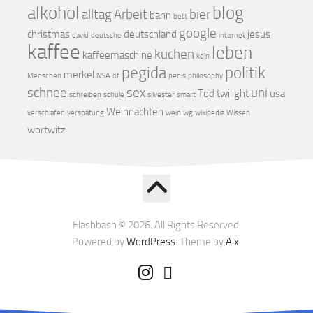
alkohol
blog
alltag
Arbeit
bier
bahn
bett
google
christmas
deutschland
jesus
david
deutsche
internet
kaffee
leben
kuchen
kaffeemaschine
köln
pegida
politik
merkel
Menschen
NSA
of
penis
philosophy
schnee
sex
uni
Tod
twilight
usa
schreiben
schule
silvester
smart
Weihnachten
verschlafen
verspätung
wein
wg
wikipedia
Wissen
wortwitz
Flashbash © 2026. All Rights Reserved.
Powered by
WordPress
. Theme by
Alx
.