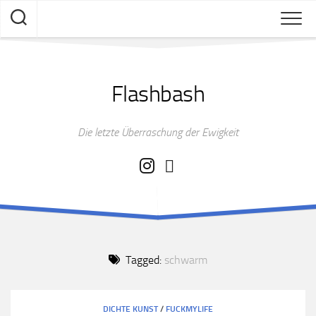
Skip
to
content
Flashbash
Die letzte Überraschung der Ewigkeit
Tagged:
schwarm
DICHTE KUNST
/
FUCKMYLIFE