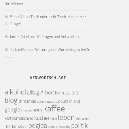
für Männer
BrianKAf
on
Tisch oder nicht Tisch, das ist hier
die Frage!
JamesAdurb
on
10 Fragen und Antworten
DichaelWek
on
Warum jeder Wochentag scheiße
ist…
VERWORTSCHLAGT
alkohol
alltag
Arbeit
bier
bahn
bett
blog
christmas
deutschland
david
deutsche
kaffee
google
jesus
internet
leben
kuchen
kaffeemaschine
köln
Menschen
pegida
politik
merkel
NSA
of
penis
philosophy