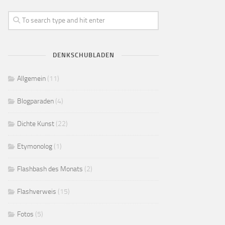
DENKSCHUBLADEN
Allgemein
(11)
Blogparaden
(4)
Dichte Kunst
(22)
Etymonolog
(1)
Flashbash des Monats
(2)
Flashverweis
(15)
Fotos
(5)