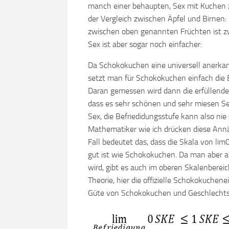
manch einer behaupten, Sex mit Kuchen z
der Vergleich zwischen Äpfel und Birnen:
zwischen oben genannten Früchten ist z
Sex ist aber sogar noch einfacher:
Da Schokokuchen eine universell anerkann
setzt man für Schokokuchen einfach die 
Daran gemessen wird dann die erfüllende 
dass es sehr schönen und sehr miesen Sex 
Sex, die Befriedidungsstufe kann also ni
Mathematiker wie ich drücken diese Ann
Fall bedeutet das, dass die Skala von lim
gut ist wie Schokokuchen. Da man aber au
wird, gibt es auch im oberen Skalenberei
Theorie, hier die offizielle Schokokuchen
Güte von Schokokuchen und Geschlechts