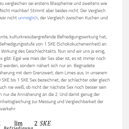
u vergleichen sei erstens Blasphemie und zweitens wie
 Nicht machbar! Stimmt aber beides nicht. Der Vergleich
war nicht
unmöglich
, der Vergleich zwischen Kuchen und
te, kulturkreisübergreifende Befriedigungswirkung hat,
Befriedigungsstufe von 1 SKE (Schokokucheneinheit) an.
Wirkung des Geschlechtakts. Nun sind wir uns ja einig,
gibt. Egal wie mies der Sex aber ist, es ist immer noch
e 0 werden, sondern nähert sich nur an. Begnadete
äherung mit dem Grenzwert, dem Limes aus. In unserem
0 SKE bis 1 SKE Sex bezeichnet, der schlechter oder gleich
ch nie weiß, ob nicht der nächste Sex noch besser sein
ch nur die Annäherung an die 2. Und damit genug der
einheitsgleichung zur Messung und Vergleichbarkeit der
verkehr: