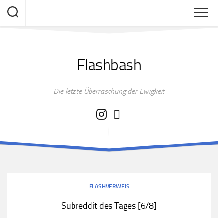
Skip
to
content
Flashbash
Die letzte Überraschung der Ewigkeit
FLASHVERWEIS
Subreddit des Tages [6/8]