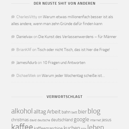
DER NEUSTE SHIT VON ANDEREN
CharlesVitty
on
Warum etwas millionenfach besser ist als
alles andere, wenn man zehn Gründe dafür finden kann
Danielvax
on
Die Kunst des Verlassenwerdens – für Männer
BrianKAf
on
Tisch oder nicht Tisch, das ist hier die Frage!
JamesAdurb
on
10 Fragen und Antworten
DichaelWek
on
Warum jeder Wochentag scheiße ist…
VERWORTSCHLAGT
alkohol
blog
alltag
Arbeit
bier
bahn
bett
google
christmas
deutschland
jesus
david
deutsche
internet
kaffee
leben
kuchen
kaffeemaschine
köln