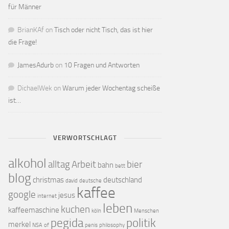
für Männer
BrianKAf
on
Tisch oder nicht Tisch, das ist hier
die Frage!
JamesAdurb
on
10 Fragen und Antworten
DichaelWek
on
Warum jeder Wochentag scheiße
ist…
VERWORTSCHLAGT
alkohol
alltag
Arbeit
bier
bahn
bett
blog
christmas
deutschland
david
deutsche
kaffee
google
jesus
internet
leben
kuchen
kaffeemaschine
köln
Menschen
pegida
politik
merkel
NSA
of
penis
philosophy