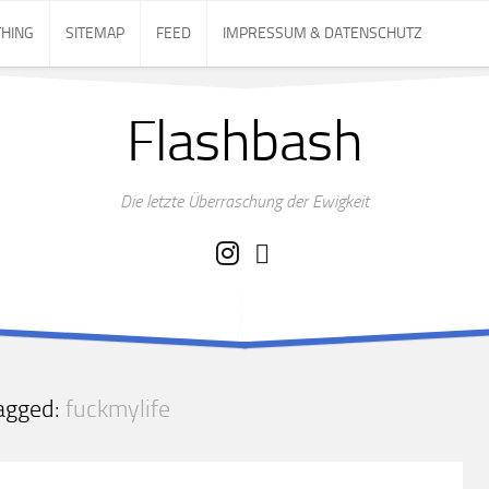
THING
SITEMAP
FEED
IMPRESSUM & DATENSCHUTZ
Flashbash
Die letzte Überraschung der Ewigkeit
agged:
fuckmylife