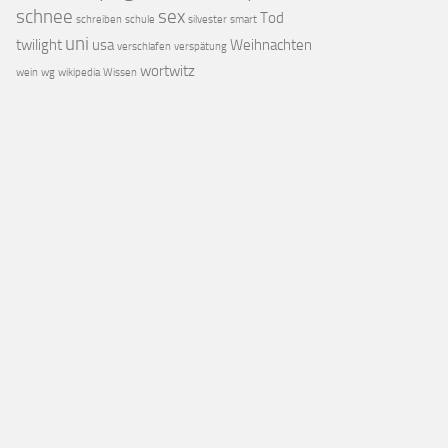
schnee
sex
Tod
schreiben
schule
silvester
smart
uni
twilight
usa
Weihnachten
verschlafen
verspätung
wortwitz
wein
wg
wikipedia
Wissen