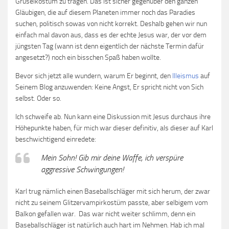
Gruselkostüm zu tragen. Das ist sicher gegenüber den ganzen
Gläubigen, die auf diesem Planeten immer noch das Paradies
suchen, politisch sowas von nicht korrekt. Deshalb gehen wir nun
einfach mal davon aus, dass es der echte Jesus war, der vor dem
jüngsten Tag (wann ist denn eigentlich der nächste Termin dafür
angesetzt?) noch ein bisschen Spaß haben wollte.
Bevor sich jetzt alle wundern, warum Er beginnt, den
Illeismus
auf
Seinem Blog anzuwenden: Keine Angst, Er spricht nicht von Sich
selbst. Oder so.
Ich schweife ab. Nun kann eine Diskussion mit Jesus durchaus ihre
Höhepunkte haben, für mich war dieser definitiv, als dieser auf Karl
beschwichtigend einredete:
Mein Sohn! Gib mir deine Waffe, ich verspüre
aggressive Schwingungen!
Karl trug nämlich einen Baseballschläger mit sich herum, der zwar
nicht zu seinem Glitzervampirkostüm passte, aber selbigem vom
Balkon gefallen war. Das war nicht weiter schlimm, denn ein
Baseballschläger ist natürlich auch hart im Nehmen. Hab ich mal