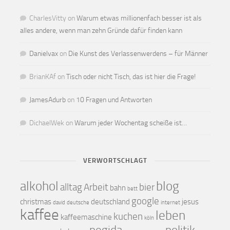
CharlesVitty
on
Warum etwas millionenfach besser ist als
alles andere, wenn man zehn Gründe dafür finden kann
Danielvax
on
Die Kunst des Verlassenwerdens – für Männer
BrianKAf
on
Tisch oder nicht Tisch, das ist hier die Frage!
JamesAdurb
on
10 Fragen und Antworten
DichaelWek
on
Warum jeder Wochentag scheiße ist…
VERWORTSCHLAGT
alkohol
blog
alltag
Arbeit
bier
bahn
bett
google
christmas
deutschland
jesus
david
deutsche
internet
kaffee
leben
kuchen
kaffeemaschine
köln