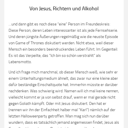
Von Jesus, Richtern und Alkohol
…und dann gibt es noch diese “eine” Person im Freundeskreis:
Diese Person, deren Leben interessanter ist als jede Fernsehserie.
Und deren jüngste Äußerungen regelmäßig wie die neuste Episode
von Game of Thrones diskutiert werden. Nicht etwa, weil dieser
Mensch ein besonders beeindruckendes Leben führt. Im Gegenteil:
Es ist das Verpeilte, das “Ich bin so schön verstrahlt” als
Lebensmotto.
Und ich frage mich manchmal, ob dieser Mensch weiß, wie sehr er
einem Unterhaltungsmedium ähnelt, das zwar nur eine kleine aber
dafür beständige Einschaltquote hat. Immerhin müsste er darüber
nachdenken. Was schwierig wird. Namen will ich mal keine nennen,
vielleicht kommt er ja von selbst drauf, wenn er mal gerade nicht
gegen Goliath kämpft. Oder mit Jesus diskutiert. Den hat er
(nennen wir ihn der Einfachheit halber mal “Karl”) nämlich auf der
letzten Halloweenparty getroffen. Man mag sich nun darüber
wundern, dass es tatsächlich jemand angemessen findet, Jesus als