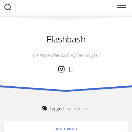
Skip
to
content
Flashbash
Die letzte Überraschung der Ewigkeit
Tagged:
jägermeister
DICHTE KUNST