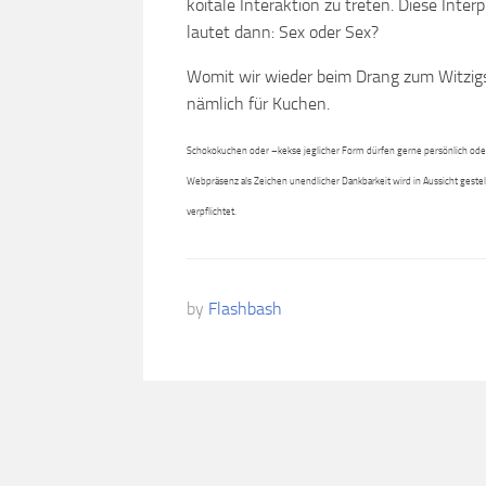
koitale Interaktion zu treten. Diese Inter
lautet dann: Sex oder Sex?
Womit wir wieder beim Drang zum Witzigse
nämlich für Kuchen.
Schokokuchen oder –kekse jeglicher Form dürfen gerne persönlich oder 
Webpräsenz als Zeichen unendlicher Dankbarkeit wird in Aussicht gestel
verpflichtet.
by
Flashbash