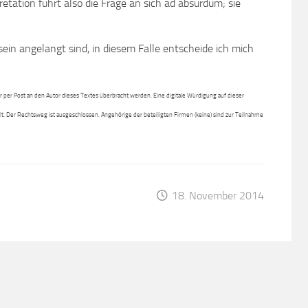
pretation führt also die Frage an sich ad absurdum; sie
in angelangt sind, in diesem Falle entscheide ich mich
per Post an den Autor dieses Textes überbracht werden. Eine digitale Würdigung auf dieser
lt. Der Rechtsweg ist ausgeschlossen. Angehörige der beteiligten Firmen (keine) sind zur Teilnahme
18. November 2014