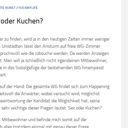
HTE KUNST
/
FUCKMYLIFE
 oder Kuchen?
 zu finden, wird ja in den heutigen Zeiten immer weniger
n Unistädten lässt den Ansturm auf freie WG-Zimmer
pruchsvoll wie die Jobsuche werden. Da werden Anzeigen
 Man will ja schließlich nicht irgendeinen Mitbewohner,
e in das Sozialgefüge der bestehenden WG hineinpasst
ert.
 auf der Hand: Die gesamte WG findet sich zum Happening
tsvoll die Anwärter, wobei versucht wird, möglichst
 Beantwortung der Kandidat die Möglichkeit hat, seine
e sehr wichtige dieser Fragen lautet: Sex oder Kuchen?
ch Mitbewohner und befinde mich somit auf der
h aber trotzdem einmal mit genau dieser Frage