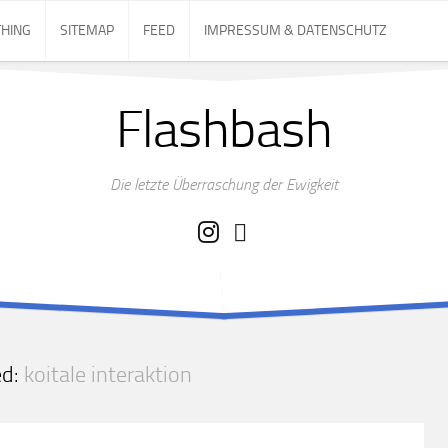
THING
SITEMAP
FEED
IMPRESSUM & DATENSCHUTZ
Flashbash
Die letzte Überraschung der Ewigkeit
ed:
koitale interaktion