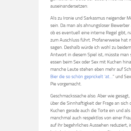
auseinandersetzen:
Als zu Ironie und Sarkasmus neigender M
sein. Da man als ahnungsloser Bewerber 
ob es eventuell eine interne Regel gibt,
zum Auschluss führt. Profanerweise hat
sagen. Deshalb würde ich wohl zu beidem 
Antwort in diesem Spiel ist, müsste man s
essen beim Sex oder Sex mit Kuchen hinau
manche Leute stehen eben mehr auf Schw
Bier die so schön geprickelt ‘at…
” und Sex
Pie vorgemacht.
Geschmackssache also. Aber wie gesagt, 
über die Sinnhaftigkeit der Frage an sich di
Kuchen gerade auch die Torte ein und als
manchmal auch respektlos von einer Fra
auf ihr begehrliches Aussehen reduziert, im