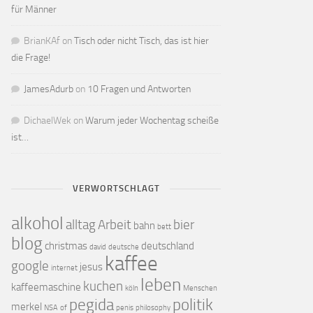
für Männer
BrianKAf
on
Tisch oder nicht Tisch, das ist hier
die Frage!
JamesAdurb
on
10 Fragen und Antworten
DichaelWek
on
Warum jeder Wochentag scheiße
ist…
VERWORTSCHLAGT
alkohol
alltag
Arbeit
bier
bahn
bett
blog
christmas
deutschland
david
deutsche
kaffee
google
jesus
internet
leben
kuchen
kaffeemaschine
köln
Menschen
pegida
politik
merkel
NSA
of
penis
philosophy