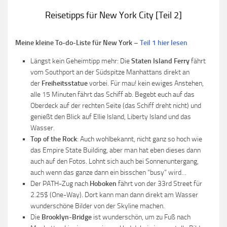
Reisetipps für New York City [Teil 2]
Meine kleine To-do-Liste für New York –
Teil 1 hier lesen
Längst kein Geheimtipp mehr: Die
Staten Island Ferry
fährt
vom Southport an der Südspitze Manhattans direkt an
der
Freiheitsstatue
vorbei. Für mau! kein ewiges Anstehen,
alle 15 Minuten fährt das Schiff ab. Begebt euch auf das
Oberdeck auf der rechten Seite (das Schiff dreht nicht) und
genießt den Blick auf Ellie Island, Liberty Island und das
Wasser.
Top of the Rock
: Auch wohlbekannt, nicht ganz so hoch wie
das Empire State Building, aber man hat eben dieses dann
auch auf den Fotos. Lohnt sich auch bei Sonnenuntergang,
auch wenn das ganze dann ein bisschen “busy” wird…
Der PATH-Zug nach
Hoboken
fährt von der 33rd Street für
2.25$ (One-Way). Dort kann man dann direkt am Wasser
wunderschöne Bilder von der Skyline machen.
Die
Brooklyn-Bridge
ist wunderschön, um zu Fuß nach