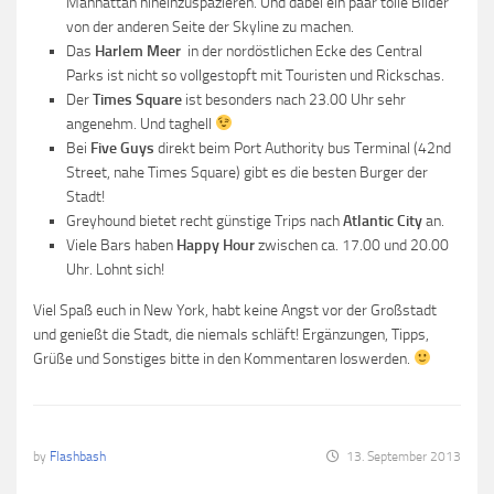
Manhattan hineinzuspazieren. Und dabei ein paar tolle Bilder
von der anderen Seite der Skyline zu machen.
Das
Harlem Meer
in der nordöstlichen Ecke des Central
Parks ist nicht so vollgestopft mit Touristen und Rickschas.
Der
Times Square
ist besonders nach 23.00 Uhr sehr
angenehm. Und taghell
Bei
Five Guys
direkt beim Port Authority bus Terminal (42nd
Street, nahe Times Square) gibt es die besten Burger der
Stadt!
Greyhound bietet recht günstige Trips nach
Atlantic City
an.
Viele Bars haben
Happy Hour
zwischen ca. 17.00 und 20.00
Uhr. Lohnt sich!
Viel Spaß euch in New York, habt keine Angst vor der Großstadt
und genießt die Stadt, die niemals schläft! Ergänzungen, Tipps,
Grüße und Sonstiges bitte in den Kommentaren loswerden.
by
Flashbash
13. September 2013