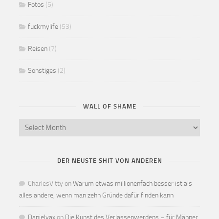
Fotos
(5)
fuckmylife
(53)
Reisen
(7)
Sonstiges
(2)
WALL OF SHAME
DER NEUSTE SHIT VON ANDEREN
CharlesVitty
on
Warum etwas millionenfach besser ist als
alles andere, wenn man zehn Gründe dafür finden kann
Danielvax
on
Die Kunst des Verlassenwerdens – für Männer