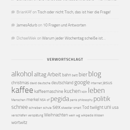
BrianKAf
on
Tisch oder nicht Tisch, das ist hier die Frage!
JamesAdurb
on
10 Fragen und Antworten
DichaelWek
on
Warum jeder Wochentag scheiße ist…
VERWORTSCHLAGT
alkohol
blog
alltag
Arbeit
bier
bahn
bett
google
christmas
deutschland
jesus
david
deutsche
internet
kaffee
leben
kuchen
kaffeemaschine
köln
pegida
politik
merkel
Menschen
NSA
of
penis
philosophy
schnee
sex
uni
Tod
twilight
usa
schreiben
schule
silvester
smart
Weihnachten
verschlafen
verspätung
wein
wg
wikipedia
Wissen
wortwitz