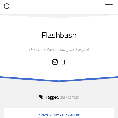
Skip
to
content
Flashbash
Die letzte Überraschung der Ewigkeit
Tagged:
sarkasmus
DICHTE KUNST
/
FUCKMYLIFE