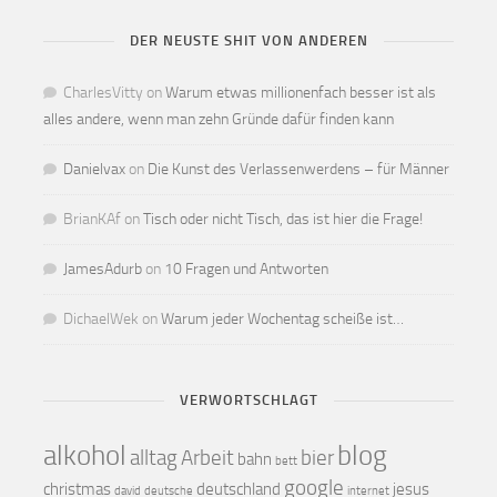
DER NEUSTE SHIT VON ANDEREN
CharlesVitty
on
Warum etwas millionenfach besser ist als
alles andere, wenn man zehn Gründe dafür finden kann
Danielvax
on
Die Kunst des Verlassenwerdens – für Männer
BrianKAf
on
Tisch oder nicht Tisch, das ist hier die Frage!
JamesAdurb
on
10 Fragen und Antworten
DichaelWek
on
Warum jeder Wochentag scheiße ist…
VERWORTSCHLAGT
alkohol
blog
alltag
Arbeit
bier
bahn
bett
google
christmas
deutschland
jesus
david
deutsche
internet