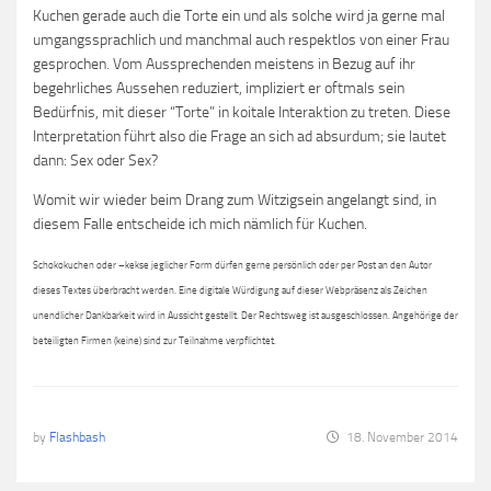
Kuchen gerade auch die Torte ein und als solche wird ja gerne mal
umgangssprachlich und manchmal auch respektlos von einer Frau
gesprochen. Vom Aussprechenden meistens in Bezug auf ihr
begehrliches Aussehen reduziert, impliziert er oftmals sein
Bedürfnis, mit dieser “Torte” in koitale Interaktion zu treten. Diese
Interpretation führt also die Frage an sich ad absurdum; sie lautet
dann: Sex oder Sex?
Womit wir wieder beim Drang zum Witzigsein angelangt sind, in
diesem Falle entscheide ich mich nämlich für Kuchen.
Schokokuchen oder –kekse jeglicher Form dürfen gerne persönlich oder per Post an den Autor
dieses Textes überbracht werden. Eine digitale Würdigung auf dieser Webpräsenz als Zeichen
unendlicher Dankbarkeit wird in Aussicht gestellt. Der Rechtsweg ist ausgeschlossen. Angehörige der
beteiligten Firmen (keine) sind zur Teilnahme verpflichtet.
by
Flashbash
18. November 2014