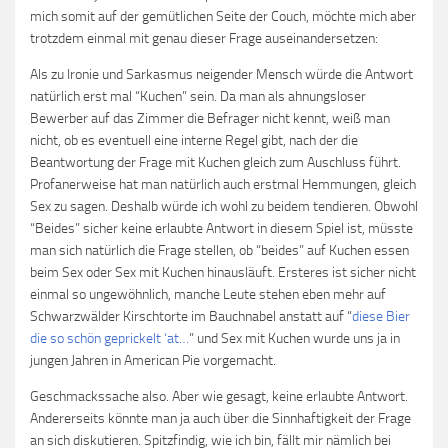
mich somit auf der gemütlichen Seite der Couch, möchte mich aber
trotzdem einmal mit genau dieser Frage auseinandersetzen:
Als zu Ironie und Sarkasmus neigender Mensch würde die Antwort
natürlich erst mal “Kuchen” sein. Da man als ahnungsloser
Bewerber auf das Zimmer die Befrager nicht kennt, weiß man
nicht, ob es eventuell eine interne Regel gibt, nach der die
Beantwortung der Frage mit Kuchen gleich zum Auschluss führt.
Profanerweise hat man natürlich auch erstmal Hemmungen, gleich
Sex zu sagen. Deshalb würde ich wohl zu beidem tendieren. Obwohl
“Beides” sicher keine erlaubte Antwort in diesem Spiel ist, müsste
man sich natürlich die Frage stellen, ob “beides” auf Kuchen essen
beim Sex oder Sex mit Kuchen hinausläuft. Ersteres ist sicher nicht
einmal so ungewöhnlich, manche Leute stehen eben mehr auf
Schwarzwälder Kirschtorte im Bauchnabel anstatt auf “
diese Bier
die so schön geprickelt ‘at…
” und Sex mit Kuchen wurde uns ja in
jungen Jahren in American Pie vorgemacht.
Geschmackssache also. Aber wie gesagt, keine erlaubte Antwort.
Andererseits könnte man ja auch über die Sinnhaftigkeit der Frage
an sich diskutieren. Spitzfindig, wie ich bin, fällt mir nämlich bei