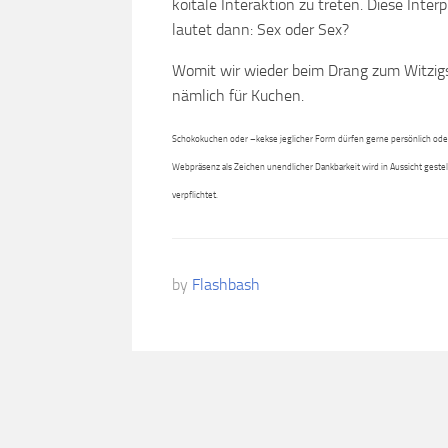
koitale Interaktion zu treten. Diese Inter
lautet dann: Sex oder Sex?
Womit wir wieder beim Drang zum Witzigse
nämlich für Kuchen.
Schokokuchen oder –kekse jeglicher Form dürfen gerne persönlich oder 
Webpräsenz als Zeichen unendlicher Dankbarkeit wird in Aussicht gestel
verpflichtet.
by
Flashbash