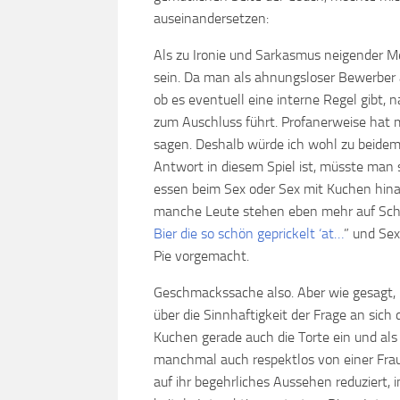
auseinandersetzen:
Als zu Ironie und Sarkasmus neigender M
sein. Da man als ahnungsloser Bewerber 
ob es eventuell eine interne Regel gibt,
zum Auschluss führt. Profanerweise hat
sagen. Deshalb würde ich wohl zu beidem 
Antwort in diesem Spiel ist, müsste man s
essen beim Sex oder Sex mit Kuchen hinau
manche Leute stehen eben mehr auf Schw
Bier die so schön geprickelt ‘at…
” und Sex
Pie vorgemacht.
Geschmackssache also. Aber wie gesagt, 
über die Sinnhaftigkeit der Frage an sich di
Kuchen gerade auch die Torte ein und als
manchmal auch respektlos von einer Fra
auf ihr begehrliches Aussehen reduziert, im