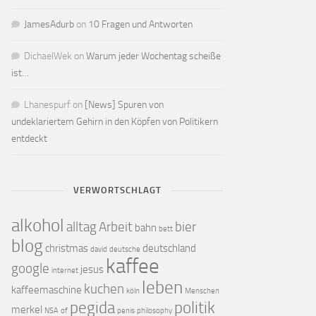
JamesAdurb
on
10 Fragen und Antworten
DichaelWek
on
Warum jeder Wochentag scheiße
ist…
Lhanespurf
on
[News] Spuren von
undeklariertem Gehirn in den Köpfen von Politikern
entdeckt
VERWORTSCHLAGT
alkohol
alltag
Arbeit
bier
bahn
bett
blog
christmas
deutschland
david
deutsche
kaffee
google
jesus
internet
leben
kuchen
kaffeemaschine
köln
Menschen
pegida
politik
merkel
NSA
of
penis
philosophy