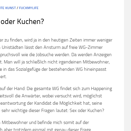
HTE KUNST
/
FUCKMYLIFE
 oder Kuchen?
 zu finden, wird ja in den heutigen Zeiten immer weniger
n Unistädten lässt den Ansturm auf freie WG-Zimmer
pruchsvoll wie die Jobsuche werden. Da werden Anzeigen
 Man will ja schließlich nicht irgendeinen Mitbewohner,
e in das Sozialgefüge der bestehenden WG hineinpasst
ert.
 auf der Hand: Die gesamte WG findet sich zum Happening
tsvoll die Anwärter, wobei versucht wird, möglichst
 Beantwortung der Kandidat die Möglichkeit hat, seine
e sehr wichtige dieser Fragen lautet: Sex oder Kuchen?
ch Mitbewohner und befinde mich somit auf der
h aber trotzdem einmal mit genau dieser Frage