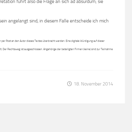
pretation führt also die Frage an sich ad absurdum; sie
in angelangt sind, in diesem Falle entscheide ich mich
per Post an den Autor dieses Textes überbracht werden. Eine digitale Würdigung auf dieser
lt. Der Rechtsweg ist ausgeschlossen. Angehörige der beteiligten Firmen (keine) sind zur Teilnahme
18. November 2014