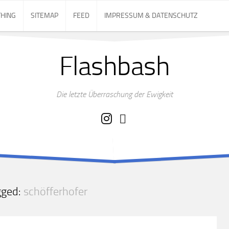
THING
SITEMAP
FEED
IMPRESSUM & DATENSCHUTZ
Flashbash
Die letzte Überraschung der Ewigkeit
gged:
schöfferhofer