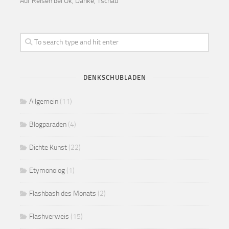
Auf Reisen bei Ok, Danke, Tschau
DENKSCHUBLADEN
Allgemein
(11)
Blogparaden
(4)
Dichte Kunst
(22)
Etymonolog
(1)
Flashbash des Monats
(2)
Flashverweis
(15)