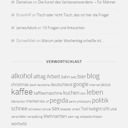
Danielvax
on
Die Kunst des Verlassenwerdens – für Männer
BrianKAf
on
Tisch oder nicht Tisch, das ist hier die Frage!
JamesAdurb
on
10 Fragen und Antworten
DichaelWek
on
Warum jeder Wochentag scheiße ist…
VERWORTSCHLAGT
alkohol
blog
alltag
Arbeit
bier
bahn
bett
google
christmas
deutschland
jesus
david
deutsche
internet
kaffee
leben
kuchen
kaffeemaschine
köln
pegida
politik
merkel
Menschen
NSA
of
penis
philosophy
schnee
sex
uni
Tod
twilight
usa
schreiben
schule
silvester
smart
Weihnachten
verschlafen
verspätung
wein
wg
wikipedia
Wissen
wortwitz