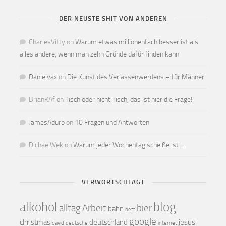
DER NEUSTE SHIT VON ANDEREN
CharlesVitty
on
Warum etwas millionenfach besser ist als
alles andere, wenn man zehn Gründe dafür finden kann
Danielvax
on
Die Kunst des Verlassenwerdens – für Männer
BrianKAf
on
Tisch oder nicht Tisch, das ist hier die Frage!
JamesAdurb
on
10 Fragen und Antworten
DichaelWek
on
Warum jeder Wochentag scheiße ist…
VERWORTSCHLAGT
alkohol
blog
alltag
Arbeit
bier
bahn
bett
google
christmas
deutschland
jesus
david
deutsche
internet