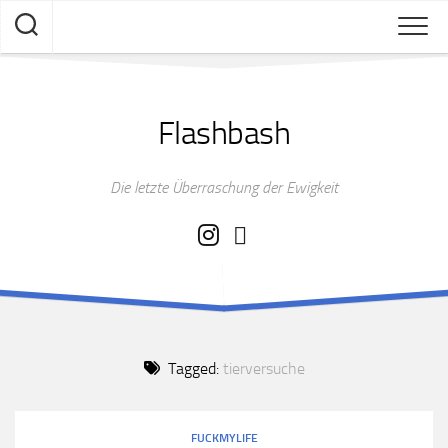
Skip
to
content
Flashbash
Die letzte Überraschung der Ewigkeit
Tagged:
tierversuche
FUCKMYLIFE