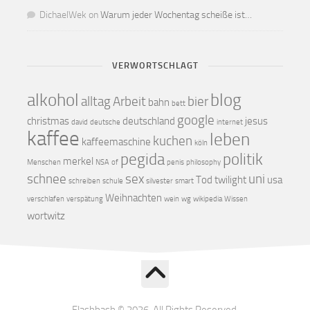
DichaelWek
on
Warum jeder Wochentag scheiße ist…
VERWORTSCHLAGT
alkohol
blog
alltag
Arbeit
bier
bahn
bett
google
christmas
deutschland
jesus
david
deutsche
internet
kaffee
leben
kuchen
kaffeemaschine
köln
pegida
politik
merkel
Menschen
NSA
of
penis
philosophy
schnee
sex
uni
Tod
twilight
usa
schreiben
schule
silvester
smart
Weihnachten
verschlafen
verspätung
wein
wg
wikipedia
Wissen
wortwitz