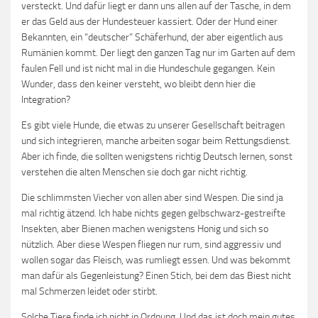
versteckt. Und dafür liegt er dann uns allen auf der Tasche, in dem
er das Geld aus der Hundesteuer kassiert. Oder der Hund einer
Bekannten, ein “deutscher” Schäferhund, der aber eigentlich aus
Rumänien kommt. Der liegt den ganzen Tag nur im Garten auf dem
faulen Fell und ist nicht mal in die Hundeschule gegangen. Kein
Wunder, dass den keiner versteht, wo bleibt denn hier die
Integration?
Es gibt viele Hunde, die etwas zu unserer Gesellschaft beitragen
und sich integrieren, manche arbeiten sogar beim Rettungsdienst.
Aber ich finde, die sollten wenigstens richtig Deutsch lernen, sonst
verstehen die alten Menschen sie doch gar nicht richtig.
Die schlimmsten Viecher von allen aber sind Wespen. Die sind ja
mal richtig ätzend. Ich habe nichts gegen gelbschwarz-gestreifte
Insekten, aber Bienen machen wenigstens Honig und sich so
nützlich. Aber diese Wespen fliegen nur rum, sind aggressiv und
wollen sogar das Fleisch, was rumliegt essen. Und was bekommt
man dafür als Gegenleistung? Einen Stich, bei dem das Biest nicht
mal Schmerzen leidet oder stirbt.
Solche Tiere finde ich nicht in Ordnung. Und das ist doch mein gutes