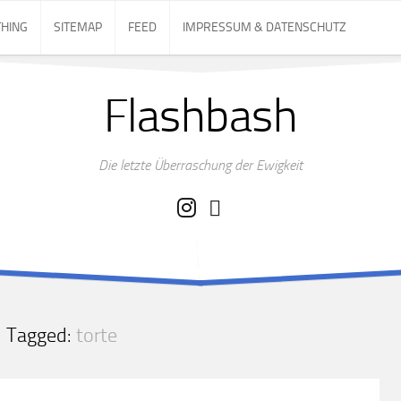
THING
SITEMAP
FEED
IMPRESSUM & DATENSCHUTZ
Flashbash
Die letzte Überraschung der Ewigkeit
Tagged:
torte