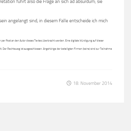
pretation führt also die Frage an sich ad absurdum; sie
in angelangt sind, in diesem Falle entscheide ich mich
per Post an den Autor dieses Textes überbracht werden. Eine digitale Würdigung auf dieser
lt. Der Rechtsweg ist ausgeschlossen. Angehörige der beteiligten Firmen (keine) sind zur Teilnahme
18. November 2014