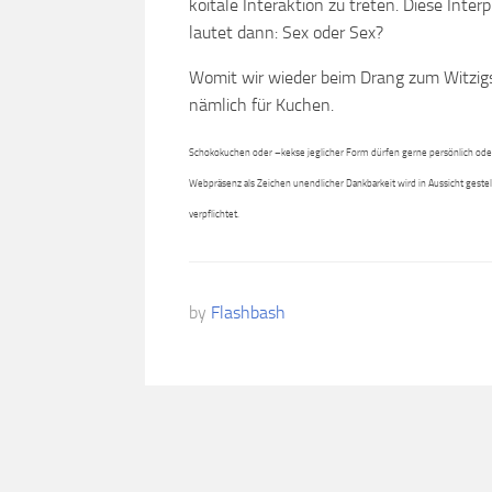
koitale Interaktion zu treten. Diese Inter
lautet dann: Sex oder Sex?
Womit wir wieder beim Drang zum Witzigse
nämlich für Kuchen.
Schokokuchen oder –kekse jeglicher Form dürfen gerne persönlich oder 
Webpräsenz als Zeichen unendlicher Dankbarkeit wird in Aussicht gestel
verpflichtet.
by
Flashbash