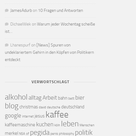
JamesAdurb
on
10 Fragen und Antworten
DichaelWek
on
Warum jeder Wochentag scheiße
ist…
Lhanespurf
on
[News] Spuren von
undeklariertem Gehirn in den Köpfen von Politikern
entdeckt
VERWORTSCHLAGT
alkohol
alltag
Arbeit
bier
bahn
bett
blog
christmas
deutschland
david
deutsche
kaffee
google
jesus
internet
leben
kuchen
kaffeemaschine
köln
Menschen
pegida
politik
merkel
NSA
of
penis
philosophy