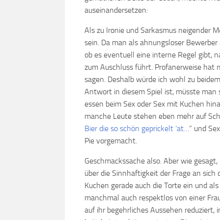
auseinandersetzen:
Als zu Ironie und Sarkasmus neigender M
sein. Da man als ahnungsloser Bewerber 
ob es eventuell eine interne Regel gibt,
zum Auschluss führt. Profanerweise hat
sagen. Deshalb würde ich wohl zu beidem 
Antwort in diesem Spiel ist, müsste man s
essen beim Sex oder Sex mit Kuchen hinau
manche Leute stehen eben mehr auf Schw
Bier die so schön geprickelt ‘at…
” und Sex
Pie vorgemacht.
Geschmackssache also. Aber wie gesagt, 
über die Sinnhaftigkeit der Frage an sich di
Kuchen gerade auch die Torte ein und als
manchmal auch respektlos von einer Fra
auf ihr begehrliches Aussehen reduziert, im