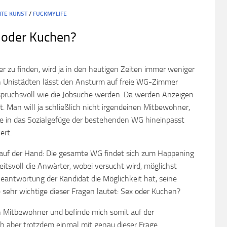
HTE KUNST
/
FUCKMYLIFE
 oder Kuchen?
 zu finden, wird ja in den heutigen Zeiten immer weniger
n Unistädten lässt den Ansturm auf freie WG-Zimmer
pruchsvoll wie die Jobsuche werden. Da werden Anzeigen
 Man will ja schließlich nicht irgendeinen Mitbewohner,
e in das Sozialgefüge der bestehenden WG hineinpasst
ert.
 auf der Hand: Die gesamte WG findet sich zum Happening
tsvoll die Anwärter, wobei versucht wird, möglichst
 Beantwortung der Kandidat die Möglichkeit hat, seine
e sehr wichtige dieser Fragen lautet: Sex oder Kuchen?
ch Mitbewohner und befinde mich somit auf der
h aber trotzdem einmal mit genau dieser Frage