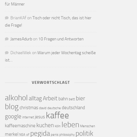
für Männer
BrianKAf
on
Tisch oder nicht Tisch, das ist hier
die Frage!
JamesAdurb
on
10 Fragen und Antworten
DichaelWek
on
Warum jeder Wochentag scheiße
ist…
VERWORTSCHLAGT
alkohol
alltag
Arbeit
bier
bahn
bett
blog
christmas
deutschland
david
deutsche
kaffee
google
jesus
internet
leben
kuchen
kaffeemaschine
köln
Menschen
pegida
politik
merkel
NSA
of
penis
philosophy