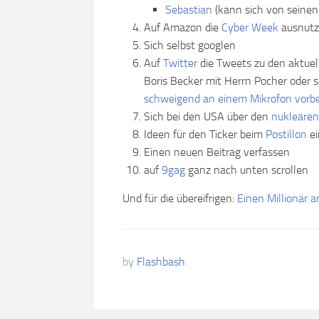
Sebastian
(kann sich von seinen
Auf Amazon die
Cyber Week
ausnutz
Sich selbst googlen
Auf
Twitter
die Tweets zu den aktuell
Boris Becker mit Herrn Pocher oder
schweigend an einem Mikrofon vorbe
Sich bei den USA über den
nuklearen
Ideen für den Ticker beim
Postillon
ei
Einen neuen Beitrag verfassen
auf
9gag
ganz nach unten scrollen
Und für die übereifrigen:
Einen Millionär 
by
Flashbash