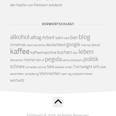
den Köpfen von Politikern entdeckt
VERWORTSCHLAGT
alkohol
blog
alltag
Arbeit
bier
bahn
bett
google
christmas
deutschland
jesus
david
deutsche
internet
kaffee
leben
kuchen
kaffeemaschine
köln
pegida
politik
merkel
Menschen
NSA
of
penis
philosophy
schnee
sex
uni
Tod
twilight
usa
schreiben
schule
silvester
smart
Weihnachten
verschlafen
verspätung
wein
wg
wikipedia
Wissen
wortwitz
Flashbash © 2026. All Rights Reserved.