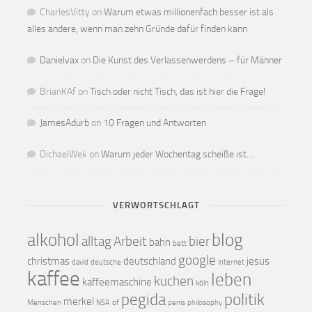
CharlesVitty
on
Warum etwas millionenfach besser ist als
alles andere, wenn man zehn Gründe dafür finden kann
Danielvax
on
Die Kunst des Verlassenwerdens – für Männer
BrianKAf
on
Tisch oder nicht Tisch, das ist hier die Frage!
JamesAdurb
on
10 Fragen und Antworten
DichaelWek
on
Warum jeder Wochentag scheiße ist…
VERWORTSCHLAGT
alkohol
blog
alltag
Arbeit
bier
bahn
bett
google
christmas
deutschland
jesus
david
deutsche
internet
kaffee
leben
kuchen
kaffeemaschine
köln
pegida
politik
merkel
Menschen
NSA
of
penis
philosophy