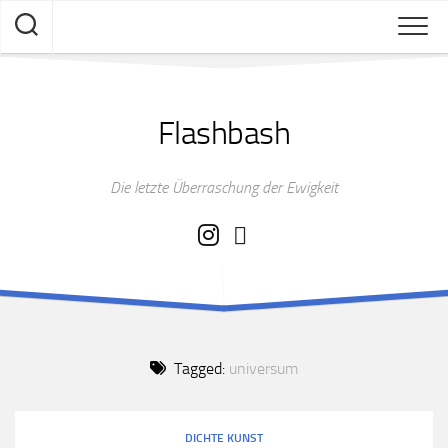
Skip
to
content
Flashbash
Die letzte Überraschung der Ewigkeit
Tagged:
universum
DICHTE KUNST