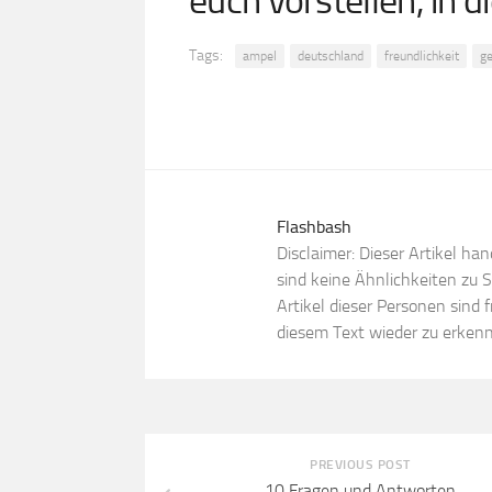
euch vorstellen, in d
Tags:
ampel
deutschland
freundlichkeit
g
Flashbash
Disclaimer: Dieser Artikel ha
sind keine Ähnlichkeiten zu
Artikel dieser Personen sind f
diesem Text wieder zu erkenn
PREVIOUS POST
10 Fragen und Antworten