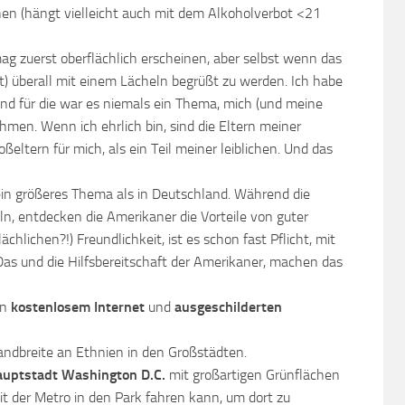
hen (hängt vielleicht auch mit dem Alkoholverbot <21
g zuerst oberflächlich erscheinen, aber selbst wenn das
fast) überall mit einem Lächeln begrüßt zu werden. Ich habe
 und für die war es niemals ein Thema, mich (und meine
ehmen. Wenn ich ehrlich bin, sind die Eltern meiner
eltern für mich, als ein Teil meiner leiblichen. Und das
e ein größeres Thema als in Deutschland. Während die
, entdecken die Amerikaner die Vorteile von guter
chlichen?!) Freundlichkeit, ist es schon fast Pflicht, mit
Das und die Hilfsbereitschaft der Amerikaner, machen das
on
kostenlosem Internet
und
ausgeschilderten
andbreite an Ethnien in den Großstädten.
auptstadt
Washington D.C.
mit großartigen Grünflächen
t der Metro in den Park fahren kann, um dort zu