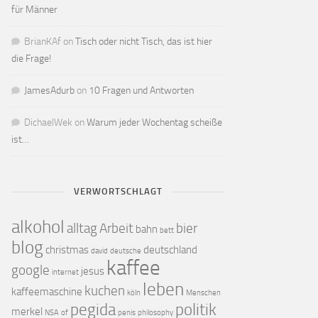
für Männer
BrianKAf
on
Tisch oder nicht Tisch, das ist hier
die Frage!
JamesAdurb
on
10 Fragen und Antworten
DichaelWek
on
Warum jeder Wochentag scheiße
ist…
VERWORTSCHLAGT
alkohol
alltag
Arbeit
bier
bahn
bett
blog
christmas
deutschland
david
deutsche
kaffee
google
jesus
internet
leben
kuchen
kaffeemaschine
köln
Menschen
pegida
politik
merkel
NSA
of
penis
philosophy