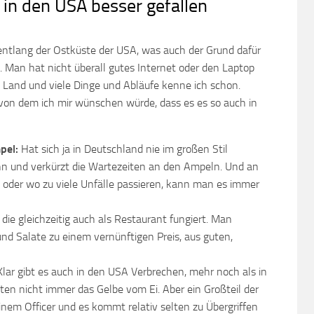
 in den USA besser gefallen
entlang der Ostküste der USA, was auch der Grund dafür
be. Man hat nicht überall gutes Internet oder den Laptop
m Land und viele Dinge und Abläufe kenne ich schon.
 von dem ich mir wünschen würde, dass es es so auch in
mpel:
Hat sich ja in Deutschland nie im großen Stil
nn und verkürzt die Wartezeiten an den Ampeln. Und an
st oder wo zu viele Unfälle passieren, kann man es immer
, die gleichzeitig auch als Restaurant fungiert. Man
d Salate zu einem vernünftigen Preis, aus guten,
Klar gibt es auch in den USA Verbrechen, mehr noch als in
sten nicht immer das Gelbe vom Ei. Aber ein Großteil der
em Officer und es kommt relativ selten zu Übergriffen