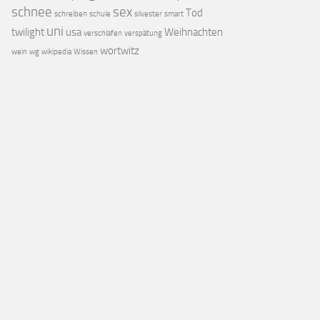
schnee
sex
Tod
schreiben
schule
silvester
smart
uni
twilight
usa
Weihnachten
verschlafen
verspätung
wortwitz
wein
wg
wikipedia
Wissen