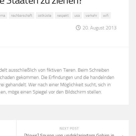
ie Staaten zu ziehen?
ema
nachbarschaft
ostküste
respekt
usa
verkehr
wifi
20. August 2013
ndelt ausschließlich von fiktiven Tieren. Beim Schreiben
 Schaden gekommen. Die Erfindungen und die handelnden
rei gehandelt. Wer nach einer Möglichkeit sucht, sich in
en, möge einen Spiegel vor den Bildschirm stellen.
NEXT POST
[News] Spuren von undeklariertem Gehirn in