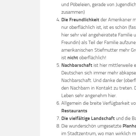
und Pöbeleien, gerade von Jugendlic
zusammen)
Die Freundlichkeit
der Amerikaner ma
nur oberflächlich ist, ist es schön (
hier sehr viel angeheiratete Familie
Freundin) als Teil der Familie aufzun
amerikanischen Stiefmutter mehr Groß
ist
nicht
oberflächlich!
Nachbarschaft
ist hier mittlerweil
Deutschen sich immer mehr abkapseln
Nachbarschaft. Und danke der (oberflä
den Nachbarn in Kontakt zu treten. 
Leben sehr angenehm hier.
Allgemein die breite Verfügbarkeit v
Restaurants
Die vielfältige Landschaft
und die B
Die wunderschön umgesetzte
Planh
im Stadtzentrum, wo man wirklich mi