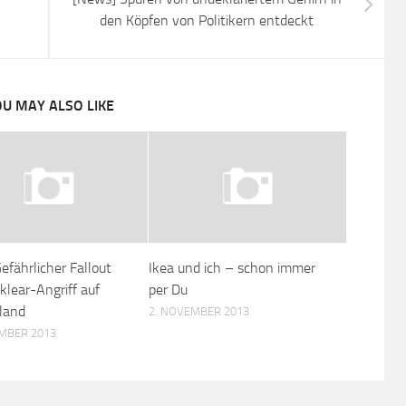
den Köpfen von Politikern entdeckt
U MAY ALSO LIKE
fährlicher Fallout
Ikea und ich – schon immer
lear-Angriff auf
per Du
land
2. NOVEMBER 2013
MBER 2013