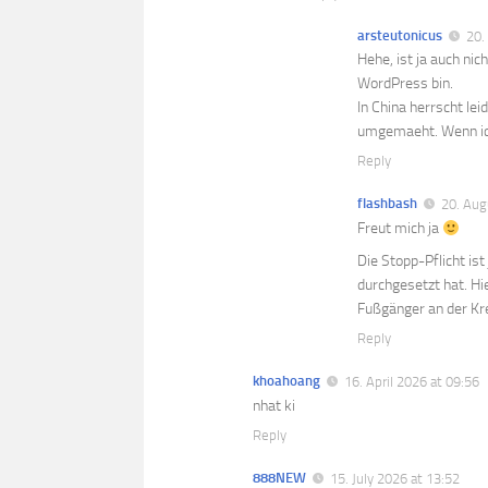
arsteutonicus
20.
Hehe, ist ja auch nic
WordPress bin.
In China herrscht le
umgemaeht. Wenn ich
Reply
flashbash
20. Aug
Freut mich ja
Die Stopp-Pflicht ist
durchgesetzt hat. Hi
Fußgänger an der Kr
Reply
khoahoang
16. April 2026 at 09:56
nhat ki
Reply
888NEW
15. July 2026 at 13:52