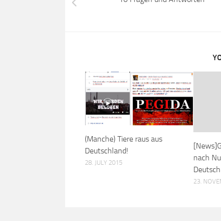
YO
(Manche) Tiere raus aus
[News]Ge
Deutschland!
nach Nuk
28. JULY 2015
Deutsch
23. NOVE