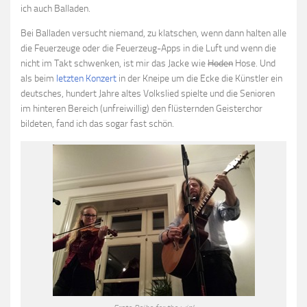
ich auch Balladen.
Bei Balladen versucht niemand, zu klatschen, wenn dann halten alle
die Feuerzeuge oder die Feuerzeug-Apps in die Luft und wenn die
nicht im Takt schwenken, ist mir das Jacke wie
Hoden
Hose. Und
als beim
letzten Konzert
in der Kneipe um die Ecke die Künstler ein
deutsches, hundert Jahre altes Volkslied spielte und die Senioren
im hinteren Bereich (unfreiwillig) den flüsternden Geisterchor
bildeten, fand ich das sogar fast schön.