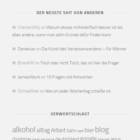
DER NEUSTE SHIT VON ANDEREN
CharlesVitty
on
Warum etwas millionenfach besser ist als
alles andere, wenn man zehn Gründe dafür finden kann
Danielvax
on
Die Kunst des Verlassenwerdens – für Männer
BrianKAf
on
Tisch oder nicht Tisch, das ist hier die Frage!
JamesAdurb
on
10 Fragen und Antworten
DichaelWek
on
Warum jeder Wochentag scheiße ist…
VERWORTSCHLAGT
alkohol
blog
alltag
Arbeit
bier
bahn
bett
google
christmas
deutschland
jesus
david
deutsche
internet