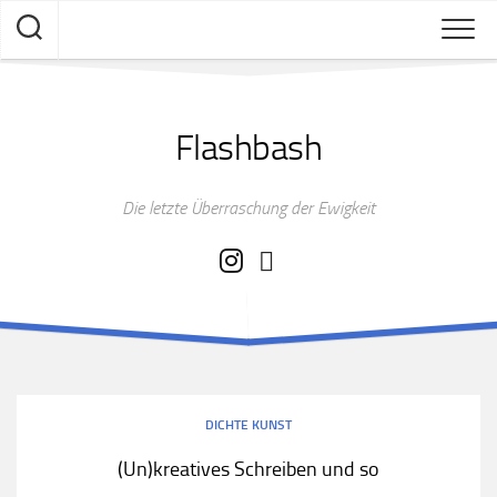
Skip
to
content
Flashbash
Die letzte Überraschung der Ewigkeit
DICHTE KUNST
(Un)kreatives Schreiben und so